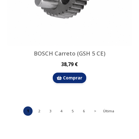
BOSCH Carreto (GSH 5 CE)
38,79 €
Comprar
1
2
3
4
5
6
>
Última