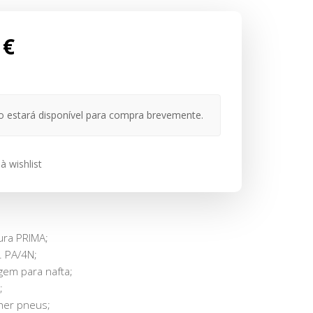
 €
o estará disponível para compra brevemente.
à wishlist
tura PRIMA;
. PA/4N;
agem para nafta;
;
her pneus;