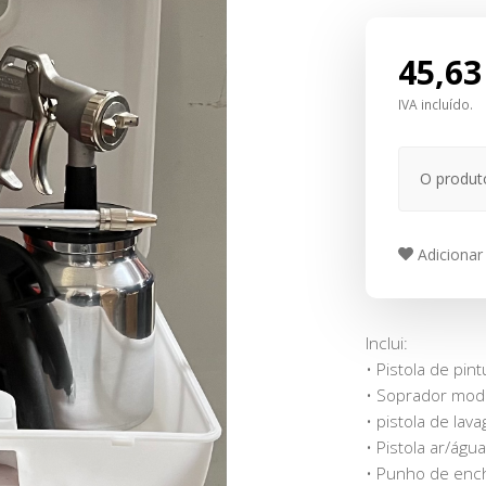
45,63
IVA incluído.
O produt
Adicionar 
Inclui:
• Pistola de pin
• Soprador mod
• pistola de lav
• Pistola ar/água
• Punho de enc