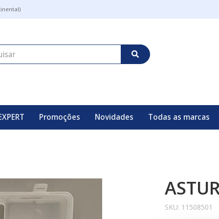
inental)
EXPERT
Promoções
Novidades
Todas as marcas
ASTUR
SKU:
11508501