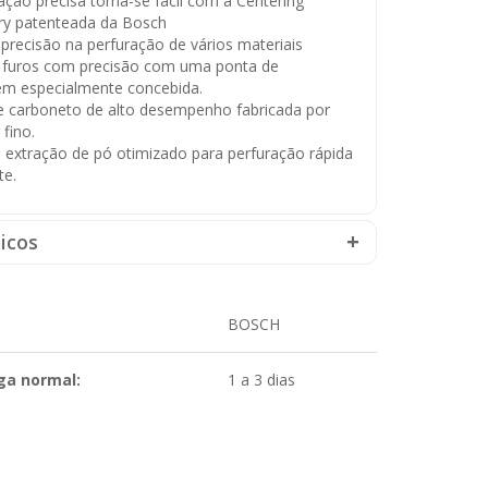
ação precisa torna-se fácil com a Centering
y patenteada da Bosch
recisão na perfuração de vários materiais
s furos com precisão com uma ponta de
em especialmente concebida.
e carboneto de alto desempenho fabricada por
 fino.
 extração de pó otimizado para perfuração rápida
te.
icos
BOSCH
ga normal:
1 a 3 dias