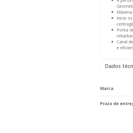
A perfur
Geometr
Máxima p
Inicie o
centrag
Ponta d
rebarbar
Canal de
e eficien
Dados técn
Marca
Prazo de entre
Características