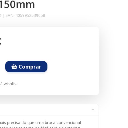
x150mm
2
|
EAN:
4059952539058
€
Comprar
à wishlist
ais precisa do que uma broca convencional