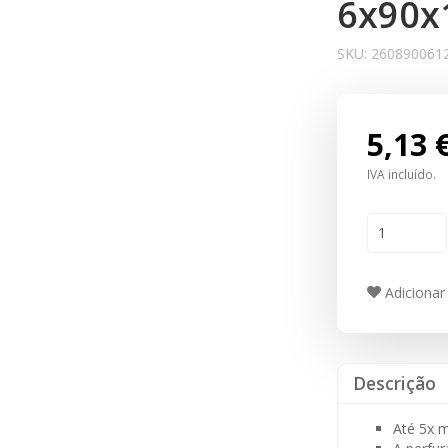
6x90
SKU:
260890061
5,13 
IVA incluído.
Adicionar 
Descrição
Até 5x m