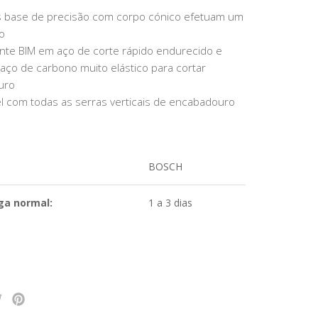
 base de precisão com corpo cónico efetuam um
o
ente BIM em aço de corte rápido endurecido e
aço de carbono muito elástico para cortar
uro
l com todas as serras verticais de encabadouro
BOSCH
ga normal:
1 a 3 dias