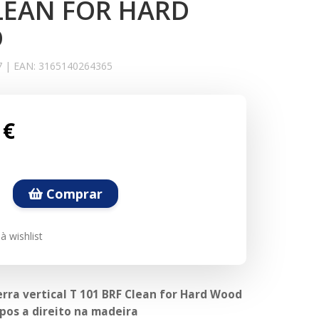
LEAN FOR HARD
D
7
|
EAN:
3165140264365
 €
Comprar
à wishlist
erra vertical T 101 BRF Clean for Hard Wood
mpos a direito na madeira