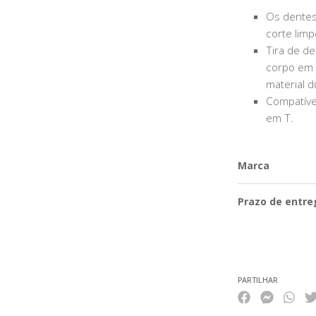
Os dentes
corte limp
Tira de d
corpo em 
material d
Compatíve
em T.
Marca
Prazo de entre
Características
PARTILHAR