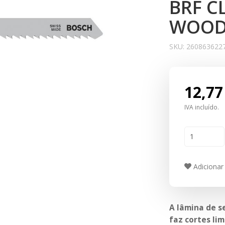
BRF C
WOO
SKU:
260863622
12,77
IVA incluído.
Adicionar 
A lâmina de s
faz cortes li